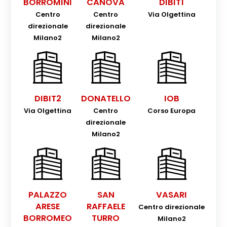
BORROMINI
CANOVA
DIBIT1
Centro
Centro
Via Olgettina
Aula
direzionale
direzionale
Milano2
Milano2
Corso di laurea
anno di corso
DIBIT2
DONATELLO
IOB
docente
Via Olgettina
Centro
Corso Europa
direzionale
Milano2
PALAZZO
SAN
VASARI
ARESE
RAFFAELE
Centro direzionale
BORROMEO
TURRO
Milano2